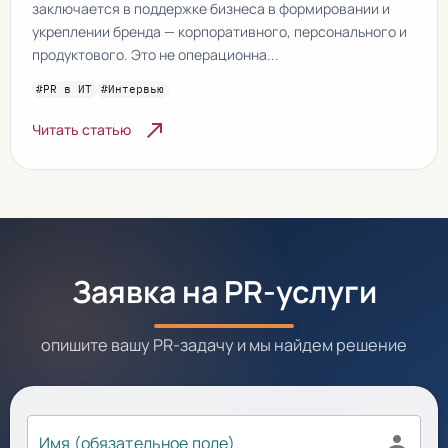
заключается в поддержке бизнеса в формировании и
укреплении бренда — корпоративного, персонального и
продуктового. Это не операционна...
#PR в ИТ
#Интервью
north_east
Читать статью
Заявка на PR-услуги
опишите вашу PR-задачу и мы найдем решение
person
Имя (обязательное поле)