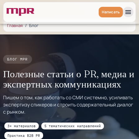
menu
Написать
Главная
/
Блог
БЛОГ MPR
Полезные статьи о PR, медиа и
экспертных коммуникациях
Пишем о том, как работать со СМИ системно, усиливать
экспертизу спикеров и строить содержательный диалог
с рынком.
3+ материалов
5 тематических направлений
Практика B2B PR