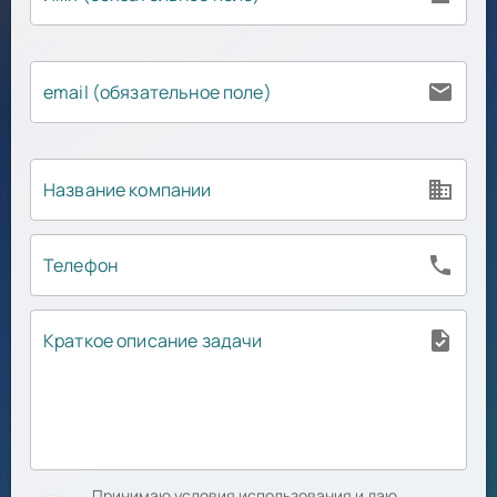
email
email (обязательное поле)
business
Название компании
phone
Телефон
task
Краткое описание задачи
Принимаю условия использования и даю