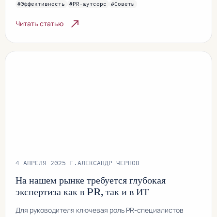
#Эффективность
#PR-аутсорс
#Советы
north_east
Читать статью
4 АПРЕЛЯ 2025 Г.
АЛЕКСАНДР ЧЕРНОВ
На нашем рынке требуется глубокая
экспертиза как в PR, так и в ИТ
Для руководителя ключевая роль PR-специалистов