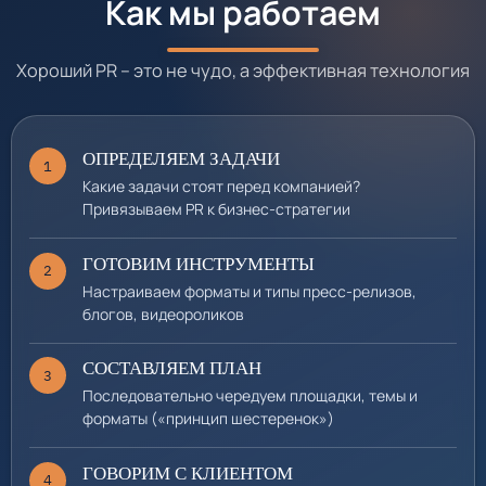
Как мы работаем
«Мобильные телеĸоммуниĸации»
Хороший PR – это не чудо, а эффективная технология
"Новости ИТ-канала" (бывш.CRN/RE)
ОПРЕДЕЛЯЕМ ЗАДАЧИ
1
портал «Банки сегодня»
Какие задачи стоят перед компанией?
Привязываем PR к бизнес-стратегии
портал «Деловая Мосĸва»
ГОТОВИМ ИНСТРУМЕНТЫ
2
Настраиваем форматы и типы пресс-релизов,
блогов, видеороликов
...и др.
СОСТАВЛЯЕМ ПЛАН
3
Последовательно чередуем площадки, темы и
форматы («принцип шестеренок»)
ГОВОРИМ С КЛИЕНТОМ
4