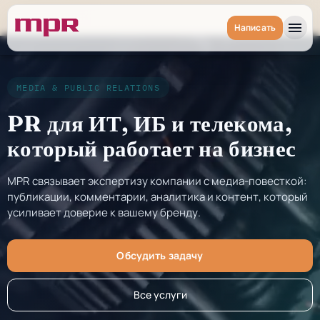
menu
Написать
MEDIA & PUBLIC RELATIONS
PR для ИТ, ИБ и телекома,
который работает на бизнес
MPR связывает экспертизу компании с медиа-повесткой:
публикации, комментарии, аналитика и контент, который
усиливает доверие к вашему бренду.
Обсудить задачу
Все услуги