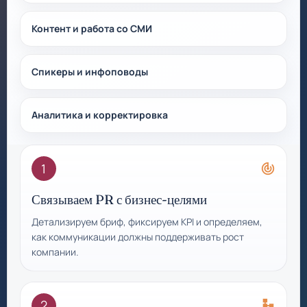
Контент и работа со СМИ
Спикеры и инфоповоды
Аналитика и корректировка
1
track_changes
Связываем PR с бизнес-целями
Детализируем бриф, фиксируем KPI и определяем,
как коммуникации должны поддерживать рост
компании.
2
schema