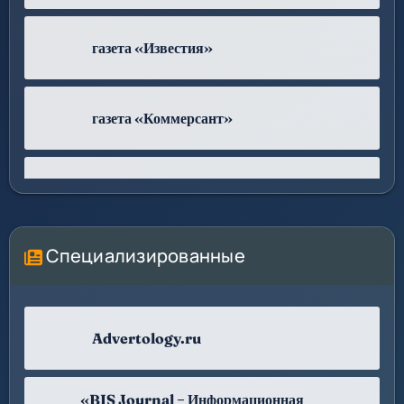
газета «Известия»
газета «Коммерсант»
журнал «Компания»
Специализированные
журнал «Профиль»
журнал «Эĸсперт»
Advertology.ru
Лента.ру
«BIS Journal − Информационная