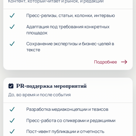
Контент, который читает и рынок, и редакции
Пресс-релизы, статьи, колонки, интервью
Адаптация под требования конкретных
площадок
Сохранение экспертизы и бизнес-целей в
тексте
east
Подробнее
PR-поддержка мероприятий
До, во время и после события
Разработка медиаконцепции и тезисов
Пресс-работа со спикерами и редакциями
Пост-ивент публикации и отчетность