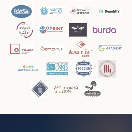
журнал «Люди дела»
ИД «Положевец и партнеры»
ИКС-Медиа
Компьютерра
Лайкни