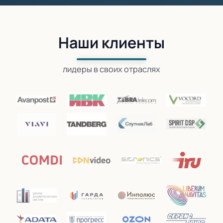
IT News
Наши клиенты
Life
лидеры в своих отраслях
TAdviser.ru
TechnoMe
TelecomDaily
VC.ru