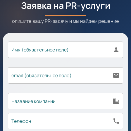
Заявка на PR-услуги
опишите вашу PR-задачу и мы найдем решение
person
Имя (обязательное поле)
email
email (обязательное поле)
business
Название компании
phone
Телефон