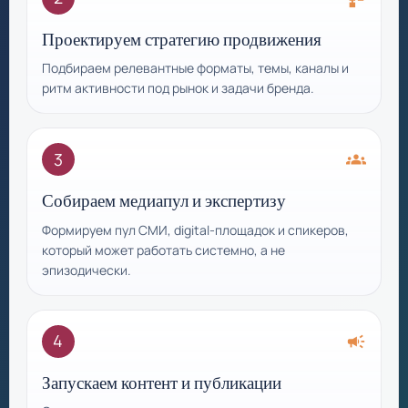
Проектируем стратегию продвижения
Подбираем релевантные форматы, темы, каналы и
ритм активности под рынок и задачи бренда.
3
groups
Собираем медиапул и экспертизу
Формируем пул СМИ, digital-площадок и спикеров,
который может работать системно, а не
эпизодически.
4
campaign
Запускаем контент и публикации