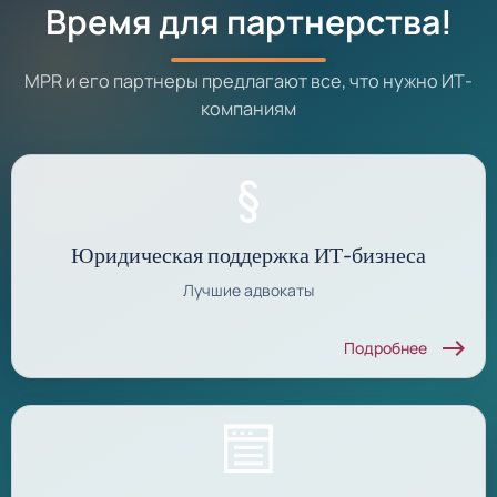
Время для партнерства!
MPR и его партнеры предлагают все, что нужно ИТ-
компаниям
Юридическая поддержка ИТ-бизнеса
Лучшие адвокаты
east
Подробнее