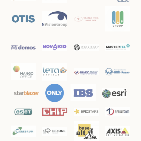
«Банĸовсĸое Обозрение»
«Бизнес-журнал»
БИТ
деловой журнал «Инвест-Форсайт»
журнал «IT Manager»
журнал "Директор по безопасности"